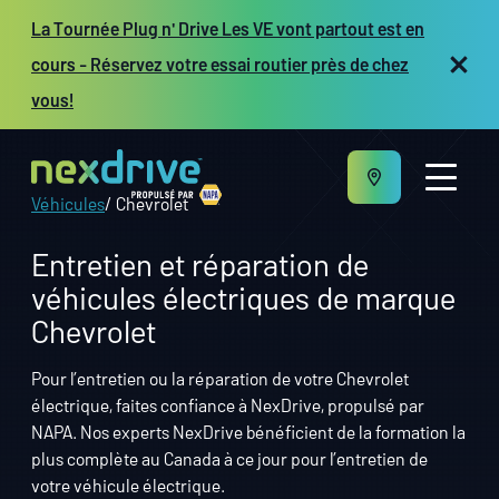
La Tournée Plug n' Drive Les VE vont partout est en
cours - Réservez votre essai routier près de chez
vous!
Véhicules
Chevrolet
Entretien et réparation de
véhicules électriques de marque
À propos
Chevrolet
Entretien et réparation
Véhicules
Pour l’entretien ou la réparation de votre Chevrolet
Ressources
électrique, faites confiance à NexDrive, propulsé par
Propriétaires d’atelier
NAPA. Nos experts NexDrive bénéficient de la formation la
EN
plus complète au Canada à ce jour pour l’entretien de
votre véhicule électrique.