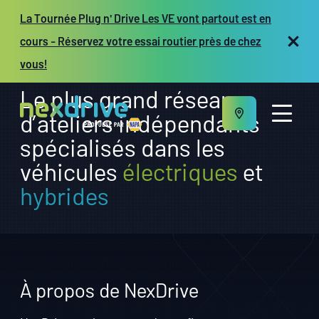
La Tournée Plug n' Drive Les VE vont partout est en
cours - Réservez votre essai routier près de chez
vous!
Le plus grand réseau
d’ateliers indépendants
spécialisés dans les
véhicules
électriques
et
hybrides
À propos
Entretien et réparation
Véhicules
Ressources
Propriétaires d’atelier
À propos de NexDrive
EN