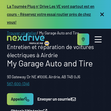
La Tournée Plug n' Drive Les VE vont partout est en
cours - Réservez votre essai routier près de chez
vous!
Trouver un atelier
My Garage Auto and Tire
Entretien et réparation de voitures
électriques à Airdrie
My Garage Auto and Tire
À propos
93 Gateway Dr NE #1006, Airdrie, AB T4B 0J6
Entretien et réparation
Véhicules
587-600-1346
Ressources
Propriétaires d’atelier
Appeler
Envoyer un courriel
EN
Obtenir l'itinéraire