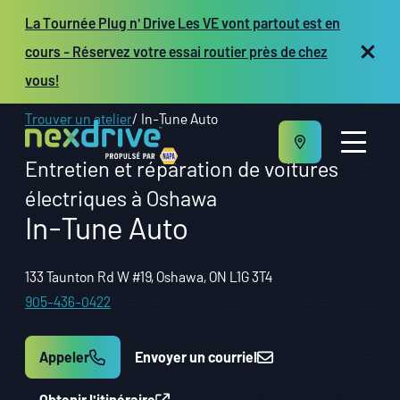
La Tournée Plug n' Drive Les VE vont partout est en
cours - Réservez votre essai routier près de chez
vous!
Trouver un atelier
In-Tune Auto
Entretien et réparation de voitures
électriques à Oshawa
In-Tune Auto
À propos
133 Taunton Rd W #19, Oshawa, ON L1G 3T4
Entretien et réparation
Véhicules
905-436-0422
Ressources
Propriétaires d’atelier
Appeler
Envoyer un courriel
EN
Obtenir l'itinéraire