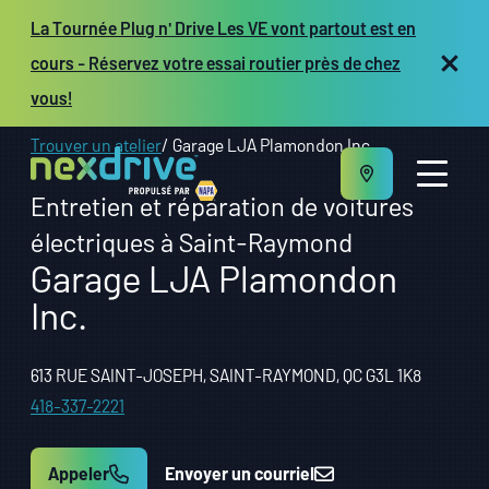
La Tournée Plug n' Drive Les VE vont partout est en
cours - Réservez votre essai routier près de chez
vous!
Trouver un atelier
Garage LJA Plamondon Inc.
Entretien et réparation de voitures
électriques à Saint-Raymond
Garage LJA Plamondon
Inc.
À propos
Entretien et réparation
Véhicules
613 RUE SAINT-JOSEPH, SAINT-RAYMOND, QC G3L 1K8
Ressources
418-337-2221
Propriétaires d’atelier
EN
Appeler
Envoyer un courriel