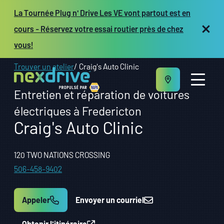
La Tournée Plug n' Drive Les VE vont partout est en
cours - Réservez votre essai routier près de chez
vous!
Trouver un atelier
Craig's Auto Clinic
Entretien et réparation de voitures
électriques à Fredericton
Craig's Auto Clinic
À propos
120 TWO NATIONS CROSSING
Entretien et réparation
Véhicules
506-458-9402
Ressources
Propriétaires d’atelier
Appeler
Envoyer un courriel
EN
Obtenir l'itinéraire